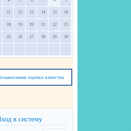
11
12
13
14
15
16
18
19
20
21
22
23
25
26
27
28
29
30
езависимая оценка качества
Вход в систему