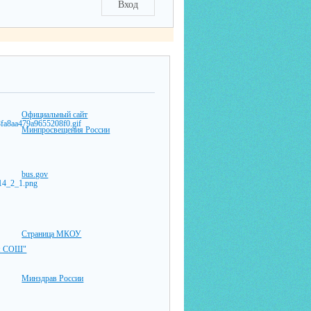
Вход
Официальный сайт
Минпросвещения России
bus.gov
Страница МКОУ
ая СОШ"
Минздрав России