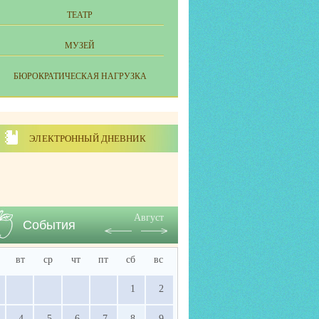
ТЕАТР
МУЗЕЙ
БЮРОКРАТИЧЕСКАЯ НАГРУЗКА
ЭЛЕКТРОННЫЙ ДНЕВНИК
Август
События
вт
ср
чт
пт
сб
вс
1
2
4
5
6
7
8
9