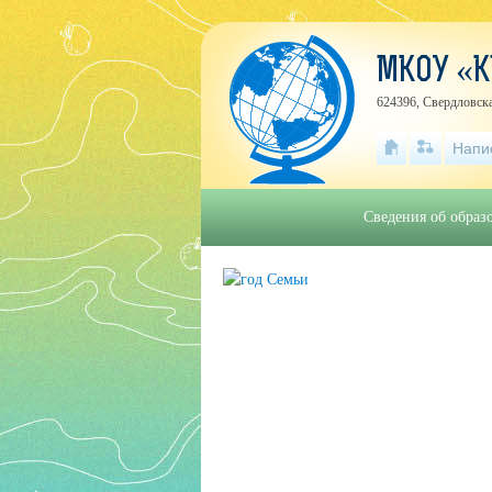
МКОУ «
624396, Свердловска
Напи
Сведения об образ