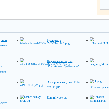
рнет-
Культура.рф
венных
т
Федеральный портал
ки и
"Российское образование"
рации
Электронный журнал ГИС
СО "ЕЦП"
"Красногорск
е
Единый урок рф
дского