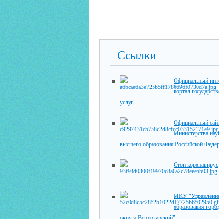
Ссылки
Официальный инте
портал государст
услуг
Официальный сай
Министерства нау
высшего образования Российской Феде
Стоп коронавирус
МКУ "Управлени
образования горо
округа Верхотурский"