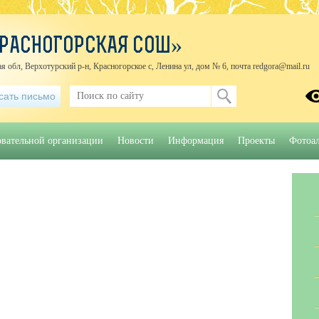
КРАСНОГОРСКАЯ СОШ»
я обл, Верхотурский р-н, Красногорское с, Ленина ул, дом № 6, почта redgora@mail.ru
сать письмо
овательной организации
Новости
Информация
Проекты
Фотоа