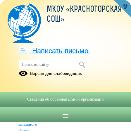
МКОУ «КРАСНОГОРСКАЯ
СОШ»
Написать письмо
АРХИВ
Версия для слабовидящих
Учебны
Годовой
Образовательные
план 2022-
календарный
программы
2023
график
Сведения об образовательной организации
2022-2023
Рабочие
Прием в 1
программы
класс
начального
общего